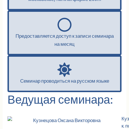
Предоставляется доступ к записи семинара
на месяц
Семинар проводиться на русском языке
Ведущая семинара:
Куз
к. 