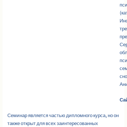
пс
(ка
Инс
тре
пре
Сер
обл
пси
сем
сн
Ан
Са
Семинар является частью дипломного курса, но он
также открыт для всех заинтересованных