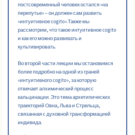
постсовременный человек остался «на
перепутье» – он должен сам развить
«интуитивное cogito».Также мы
рассмотрим, что такое интуитивное cogito
и как его можно развивать и
культивировать.
Во второй части лекции мы остановимся
более подробно на одной из граней
«интуитивного cogito», за которую
отвечает алхимический процесс
кальцинации. Это тема архетипических
траекторий Овна, Льва и Стрельца,
связанная с духовной трансформацией
индивида.