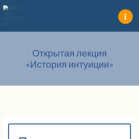
Перейти
к
содержимому
Открытая лекция
«История интуиции»