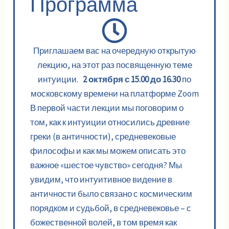
Программа
Приглашаем вас на очередную открытую
лекцию, на этот раз посвященную теме
интуиции.
2 октября с 15.00 до 16.30
по
московскому времени на платформе Zoom
В первой части лекции мы поговорим о
том, как к интуиции относились древние
греки (в античности), средневековые
философы и как мы можем описать это
важное «шестое чувство» сегодня? Мы
увидим, что интуитивное видение в
античности было связано с космическим
порядком и судьбой, в средневековье – с
божественной волей, в том время как