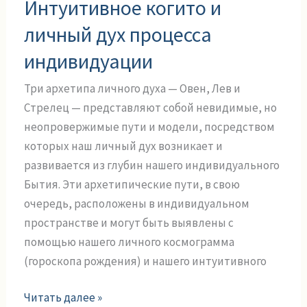
Интуитивное когито и
когито
и
личный дух процесса
личный
индивидуации
дух
процесса
Три архетипа личного духа — Овен, Лев и
индивидуации
Стрелец — представляют собой невидимые, но
неопровержимые пути и модели, посредством
которых наш личный дух возникает и
развивается из глубин нашего индивидуального
Бытия. Эти архетипические пути, в свою
очередь, расположены в индивидуальном
пространстве и могут быть выявлены с
помощью нашего личного космограмма
(гороскопа рождения) и нашего интуитивного
Читать далее »