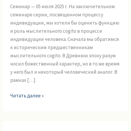
мировоззрения
Семинар — 05 июля 2025 г. На заключительном
как
семинаре серии, посвященном процессу
продукта
индивидуации, мы хотели бы оценить функцию
индивидуации
и роль мыслительного cogito в процессе
индивидуации человека. Сначала мы обратимся
к историческим предшественникам
мыслительного cogito. В Древнюю эпоху разум
носил божественный характер, но в то же время
у него был и некоторый человеческий аналог. В
рамках […]
Читать далее »
Интуитивное