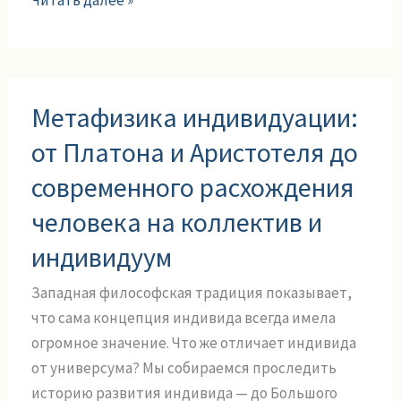
Метафизика
Метафизика индивидуации:
индивидуации:
от
от Платона и Аристотеля до
Платона
современного расхождения
и
Аристотеля
человека на коллектив и
до
индивидуум
современного
расхождения
Западная философская традиция показывает,
человека
что сама концепция индивида всегда имела
на
огромное значение. Что же отличает индивида
коллектив
от универсума? Мы собираемся проследить
и
историю развития индивида — до Большого