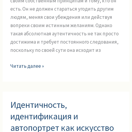
своим собственным принципам и тому, кто он
бытия
есть. Он не должен стараться угодить другим
людям, меняя свои убеждения или действуя
вопреки своим истинным желаниям. Однако
такая абсолютная аутентичность не так просто
достижима и требует постоянного следования,
поскольку по своей сути она исходит из
Читать далее »
Идентичность,
Идентичность,
идентификация
и
идентификация и
автопортрет
автопортрет как искусство
как