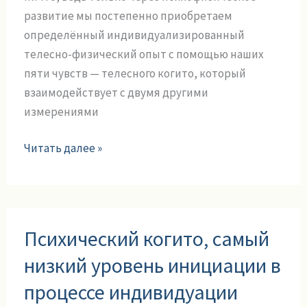
развитие мы постепенно приобретаем
определённый индивидуализированный
телесно-физический опыт с помощью наших
пяти чувств — телесного когито, который
взаимодействует с двумя другими
измерениями
Читать далее »
Психический
Психический когито, самый
когито,
самый
низкий уровень инициации в
низкий
процессе индивидуации
уровень