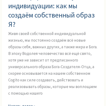
искусство
индивидуации: как мы
индивидуации:
создаём собственный образ
как
Я?
мы
создаём
Живя своей собственной индивидуальной
собственный
жизнью, мы постоянно создаём всё новые
образ
образы себя, важных других, а также мира и Бога.
Я?
В эпоху Водолея человечество всё ещё свято,
хотя уже не зависит от предписанного
универсального образа Бога-Создателя-Отца, а
скорее основывается на нашем собственном
Cogito как силе создавать, действовать и
реализовывать образы, которые мы воплощаем
с помощью нашего
Читать далее »