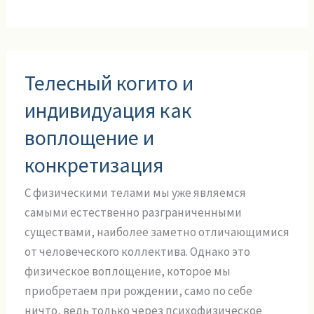
Телесный
Телесный когито и
когито
и
индивидуация как
индивидуация
воплощение и
как
воплощение
конкретизация
и
С физическими телами мы уже являемся
конкретизация
самыми естественно разграниченными
существами, наиболее заметно отличающимися
от человеческого коллектива. Однако это
физическое воплощение, которое мы
приобретаем при рождении, само по себе
ничто, ведь только через психофизическое