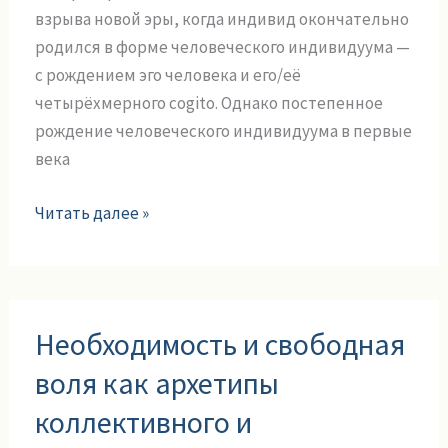
индивидуум
взрыва новой эры, когда индивид окончательно
родился в форме человеческого индивидуума —
с рождением эго человека и его/её
четырёхмерного cogito. Однако постепенное
рождение человеческого индивидуума в первые
века
Читать далее »
Необходимость
Необходимость и свободная
и
свободная
воля как архетипы
воля
коллективного и
как