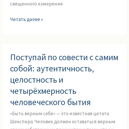
священного измерения
Читать далее »
Поступай
Поступай по совести с самим
по
совести
собой: аутентичность,
с
целостность и
самим
собой:
четырёхмерность
аутентичность,
человеческого бытия
целостность
и
«Быть верным себе» — это известная цитата
четырёхмерность
Шекспира. Человек должен оставаться верным
человеческого