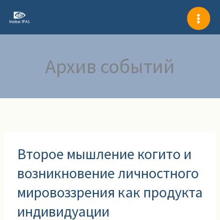
Перейти
к
содержимому
Архив событий
Второе
Второе мышление когито и
мышление
когито
возникновение личностного
и
мировоззрения как продукта
возникновение
личностного
индивидуации