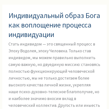
Индивидуальный
Индивидуальный образ Бога
образ
Бога
как воплощение процесса
как
индивидуации
воплощение
процесса
Стать индивидом — это священный процесс в
индивидуации
Эпоху Водолея, эпоху Человека. Только став
индивидом, мы можем правильно выполнить
самую важную, но двуединую миссию: становясь
полностью функционирующей человеческой
личностью, мы не только достигаем более
высокого качества личной жизни, укрепляя
наше психо-духовно-телесное благополучие, но
и наиболее значимо вносим вклад в
человеческий коллектив. Другость или иныесть